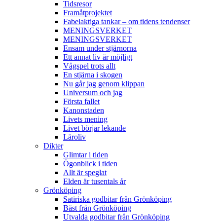
Tidsresor
Framåtprojektet
Fabelaktiga tankar – om tidens tendenser
MENINGSVERKET
MENINGSVERKET
Ensam under stjärnorna
Ett annat liv är möjligt
Vågspel trots allt
En stjärna i skogen
Nu går jag genom klippan
Universum och jag
Första fallet
Kanonstaden
Livets mening
Livet börjar lekande
Läroliv
Dikter
Glimtar i tiden
Ögonblick i tiden
Allt är speglat
Elden är tusentals år
Grönköping
Satiriska godbitar från Grönköping
Bäst från Grönköping
Utvalda godbitar från Grönköping