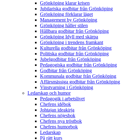
Grönköping klarar krisen
Jubilariska godbitar från Grönköping
Grönköping förklarar läget
Management by Grönköping
Grönköping håller stilen
Hållbara godbitar från Grönköping
Grönköping Idyll med skärpa
Grönköping i trendens framkant
Kulturella godbitar från Grönköping
Politiska godbitar från Grönköping
Jubelgodbitar från Grönköping
Pedagogiska godbitar från Grönköping
Godbitar från Grönköping
Kommunala godbitar från Grönköping
Affärsmässiga godbitar från Grönköping
Vinstvarning i Grönköping
Ledarskap och humor
Pedagogik i arbetslivet
Chefens idébok
Johtajan ideakirja
Chefens nöjesbok
Chefens nya tröstbok
Chefens humorbok
Ledarskap
På rätt kurs