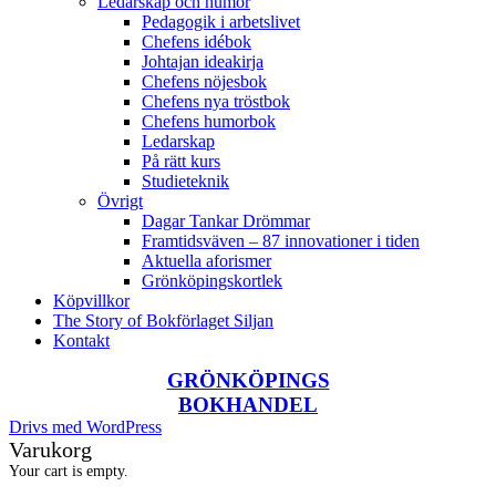
Ledarskap och humor
Pedagogik i arbetslivet
Chefens idébok
Johtajan ideakirja
Chefens nöjesbok
Chefens nya tröstbok
Chefens humorbok
Ledarskap
På rätt kurs
Studieteknik
Övrigt
Dagar Tankar Drömmar
Framtidsväven – 87 innovationer i tiden
Aktuella aforismer
Grönköpingskortlek
Köpvillkor
The Story of Bokförlaget Siljan
Kontakt
GRÖNKÖPINGS
BOKHANDEL
Drivs med WordPress
Varukorg
Your cart is empty.