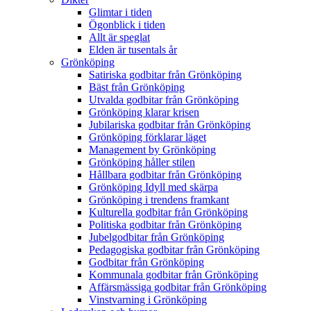
Glimtar i tiden
Ögonblick i tiden
Allt är speglat
Elden är tusentals år
Grönköping
Satiriska godbitar från Grönköping
Bäst från Grönköping
Utvalda godbitar från Grönköping
Grönköping klarar krisen
Jubilariska godbitar från Grönköping
Grönköping förklarar läget
Management by Grönköping
Grönköping håller stilen
Hållbara godbitar från Grönköping
Grönköping Idyll med skärpa
Grönköping i trendens framkant
Kulturella godbitar från Grönköping
Politiska godbitar från Grönköping
Jubelgodbitar från Grönköping
Pedagogiska godbitar från Grönköping
Godbitar från Grönköping
Kommunala godbitar från Grönköping
Affärsmässiga godbitar från Grönköping
Vinstvarning i Grönköping