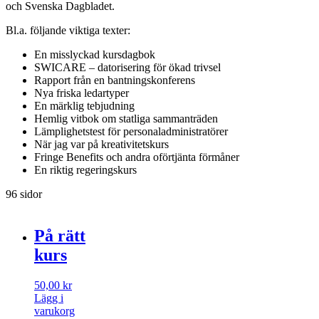
och Svenska Dagbladet.
Bl.a. följande viktiga texter:
En misslyckad kursdagbok
SWICARE – datorisering för ökad trivsel
Rapport från en bantningskonferens
Nya friska ledartyper
En märklig tebjudning
Hemlig vitbok om statliga sammanträden
Lämplighetstest för personaladministratörer
När jag var på kreativitetskurs
Fringe Benefits och andra oförtjänta förmåner
En riktig regeringskurs
96 sidor
På rätt
kurs
50,00
kr
Lägg i
varukorg