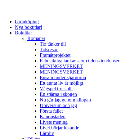
Grönköping
Nya boktitlar!
Boktitlar
Romaner
Tio tänker till
Tidsresor
Framåtprojektet
Fabelaktiga tankar – om tidens tendenser
MENINGSVERKET
MENINGSVERKET
Ensam under stjärnorna
Ett annat liv är möjligt
Vågspel trots allt
En stjärna i skogen
Nu går jag genom klippan
Universum och jag
Första fallet
Kanonstaden
Livets mening
Livet börjar lekande
Läroliv
Dikter